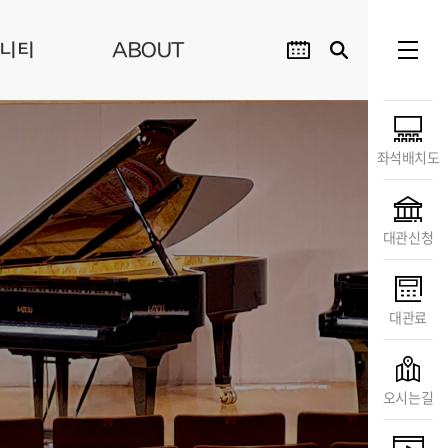
니티
ABOUT
좌석배치도
대관신청
대관료
오시는길