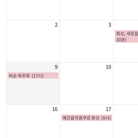
2
3
회상, 새로움
30분)
9
10
바순 독주회 (17시)
16
17
예진음악콩쿠르 본선 (0시)