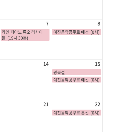
7
8
라인 피아노 듀오 리사이
예진음악콩쿠르 예선 (0시)
틀 (19시 30분)
14
15
광복절
예진음악콩쿠르 예선 (0시)
21
22
예진음악콩쿠르 본선 (0시)