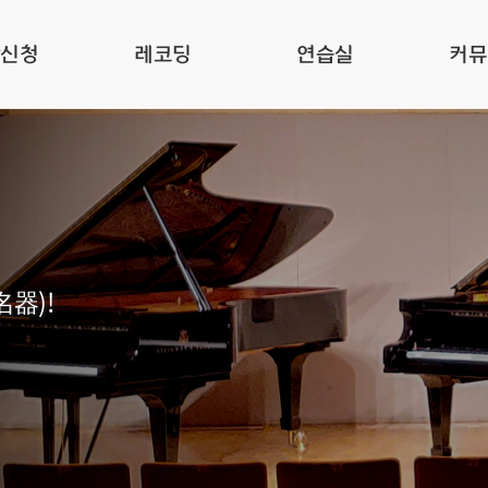
관신청
레코딩
연습실
커뮤
名器)!