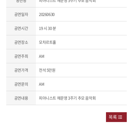
공연명
피아니스트 채문영 3주기 추모 음악회
공연일자
20260630
공연시간
19 시 30 분
공연장소
모차르트홀
공연주최
AM
공연가격
전석 5만원
공연문의
AM
공연내용
피아니스트 채문영 3주기 추모 음악회
목록