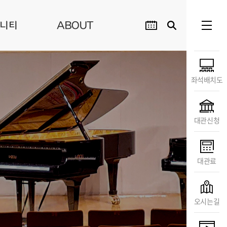
니티
ABOUT
좌석배치도
대관신청
대관료
오시는길