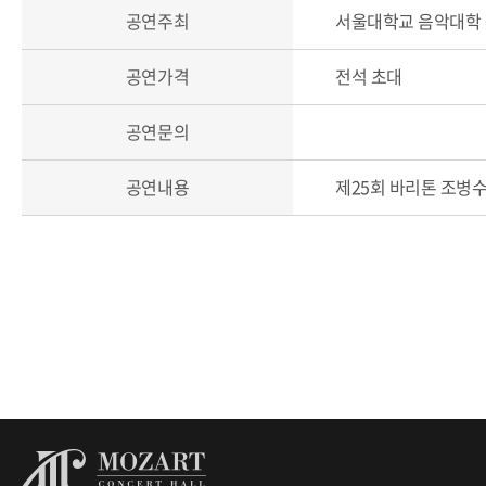
공연주최
서울대학교 음악대학 
공연가격
전석 초대
공연문의
공연내용
제25회 바리톤 조병