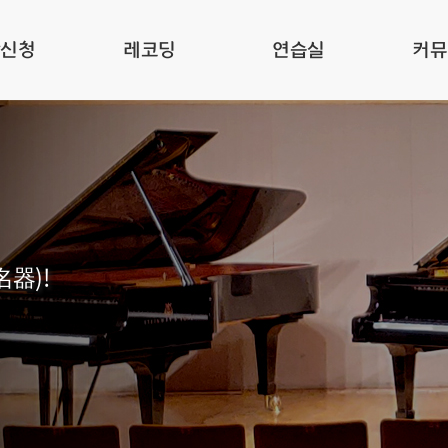
관신청
레코딩
연습실
커뮤
名器)!