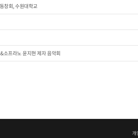
동창회, 수원대학교
수&소프라노 윤지현 제자 음악회
개