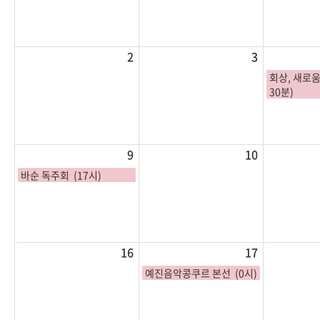
2
3
회상, 새로움
30분)
9
10
바순 독주회 (17시)
16
17
예진음악콩쿠르 본선 (0시)