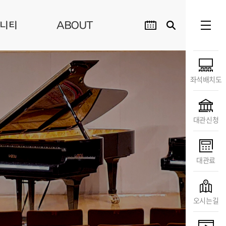
니티
ABOUT
좌석배치도
대관신청
대관료
오시는길