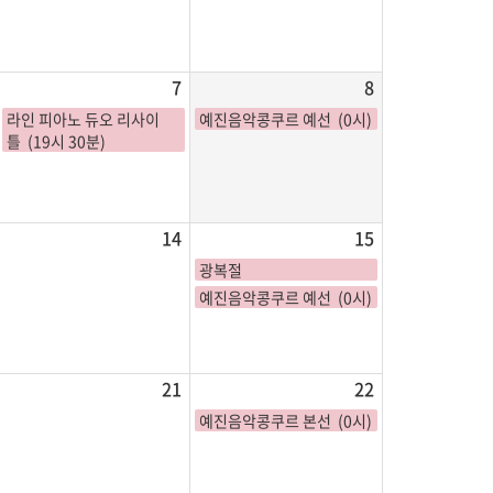
7
8
라인 피아노 듀오 리사이
예진음악콩쿠르 예선 (0시)
틀 (19시 30분)
14
15
광복절
예진음악콩쿠르 예선 (0시)
21
22
예진음악콩쿠르 본선 (0시)