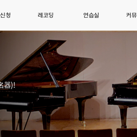
관신청
레코딩
연습실
커뮤
名器)!