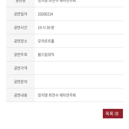
공연명
정지영 최연수 제자연주회
공연일자
20260214
공연시간
19 시 30 분
공연장소
모차르트홀
공연주최
봄드림뮤직
공연가격
공연문의
공연내용
정지영 최연수 제자연주회
목록