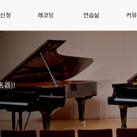
관신청
레코딩
연습실
커뮤
名器)!