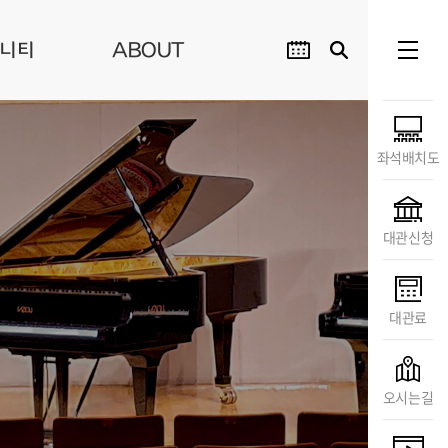
니티
ABOUT
좌석배치도
대관신청
대관료
오시는길