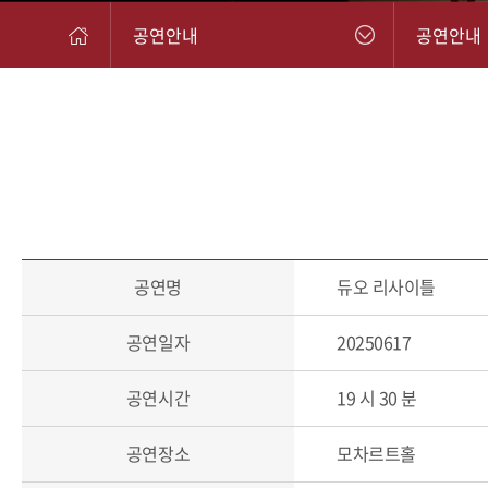
공연안내
공연안내
공연명
듀오 리사이틀
공연일자
20250617
공연시간
19 시 30 분
공연장소
모차르트홀