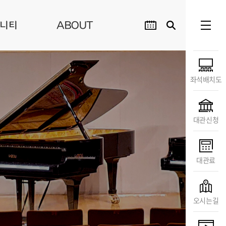
니티
ABOUT
좌석배치도
대관신청
대관료
오시는길