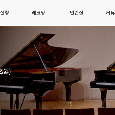
관신청
레코딩
연습실
커뮤
名器)!