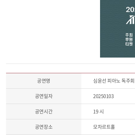
공연명
심윤선 피아노 독주회
공연일자
20250103
공연시간
19 시
공연장소
모차르트홀