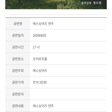
공연명
에스싱어즈 연주
공연일자
20260603
공연시간
17 시
공연장소
모차르트홀
공연주최
에스싱어즈
공연가격
전석 1만원
공연문의
공연내용
에스싱어즈 연주