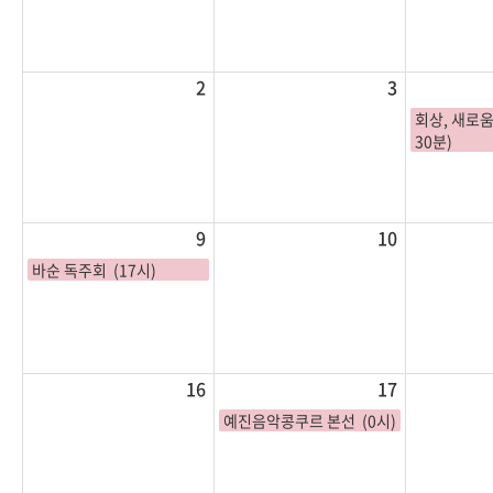
2
3
회상, 새로움
30분)
9
10
바순 독주회 (17시)
16
17
예진음악콩쿠르 본선 (0시)