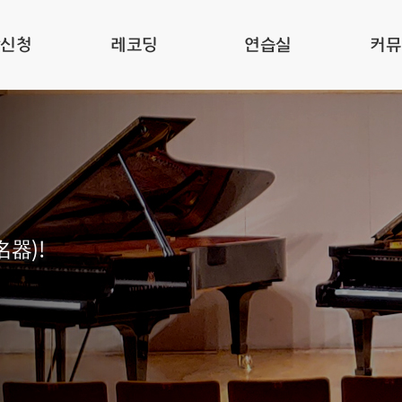
관신청
레코딩
연습실
커뮤
名器)!