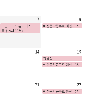
7
8
라인 피아노 듀오 리사이
예진음악콩쿠르 예선 (0시)
틀 (19시 30분)
14
15
광복절
예진음악콩쿠르 예선 (0시)
21
22
예진음악콩쿠르 본선 (0시)