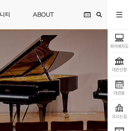
니티
ABOUT
좌석배치도
대관신청
대관료
오시는길