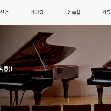
관신청
레코딩
연습실
커뮤
名器)!