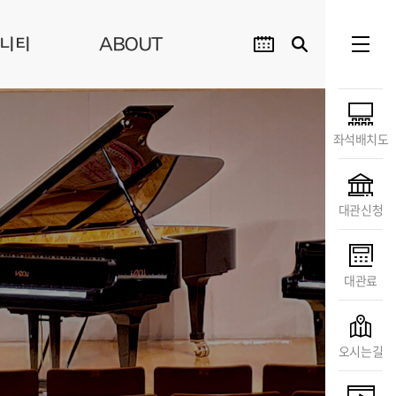
니티
ABOUT
좌석배치도
대관신청
대관료
오시는길