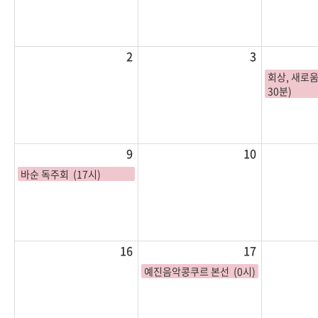
2
3
회상, 새로움
30분)
9
10
바순 독주회 (17시)
16
17
예진음악콩쿠르 본선 (0시)