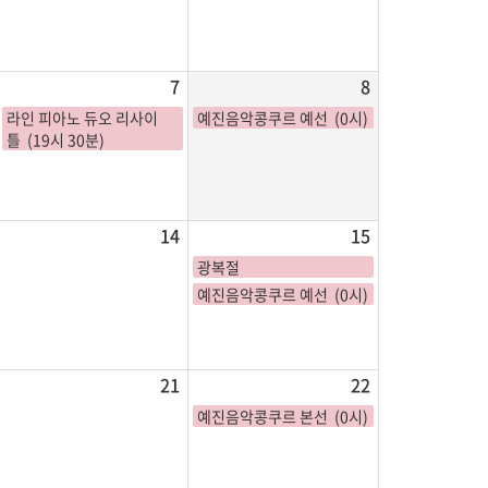
7
8
라인 피아노 듀오 리사이
예진음악콩쿠르 예선 (0시)
틀 (19시 30분)
14
15
광복절
예진음악콩쿠르 예선 (0시)
21
22
예진음악콩쿠르 본선 (0시)