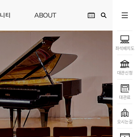
니티
ABOUT
좌석배치도
대관신청
대관료
오시는길