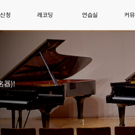
관신청
레코딩
연습실
커뮤
名器)!