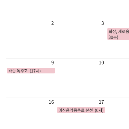
2
3
회상, 새로움
30분)
9
10
바순 독주회 (17시)
16
17
예진음악콩쿠르 본선 (0시)