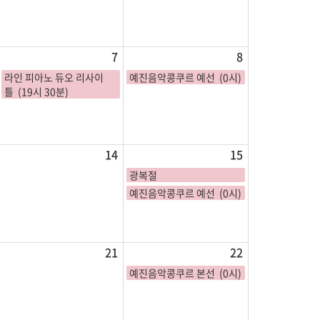
7
8
라인 피아노 듀오 리사이
예진음악콩쿠르 예선 (0시)
틀 (19시 30분)
14
15
광복절
예진음악콩쿠르 예선 (0시)
21
22
예진음악콩쿠르 본선 (0시)