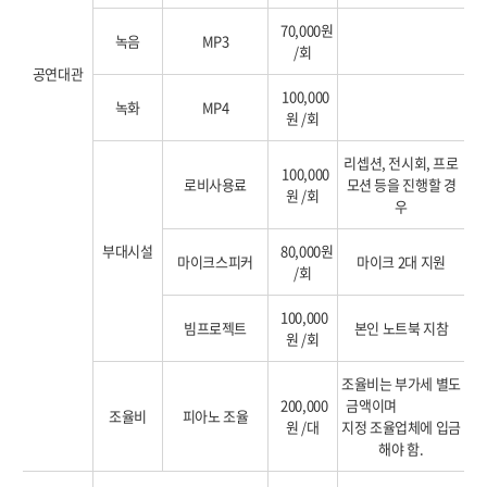
70,000원
녹음
MP3
/회
공연대관
100,000
녹화
MP4
원 /회
리셉션, 전시회, 프로
100,000
로비사용료
모션 등을 진행할 경
원 /회
우
부대시설
80,000원
마이크스피커
마이크 2대 지원
/회
100,000
빔프로젝트
본인 노트북 지참
원 /회
조율비는 부가세 별도
200,000
금액이며
조율비
피아노 조율
원 /대
지정 조율업체에 입금
해야 함.