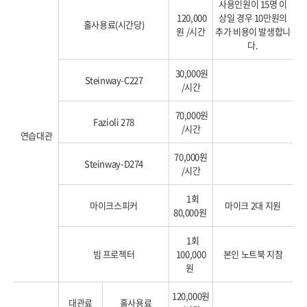
사용인원이 15명 이
120,000
상일 경우 10만원의
홀사용료(시간당)
원 /시간
추가 비용이 발생합니
다.
30,000원
Steinway-C227
/시간
70,000원
Fazioli 278
/시간
연습대관
70,000원
Steinway-D274
/시간
1회
마이크스피커
마이크 2대 지원
80,000원
1회
빔 프로젝터
100,000
본인 노트북 지참
원
120,000원
대관료
홀사용료