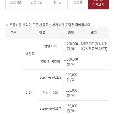
공연대관
연습대관
레코딩
연습실
전체보기
※ 조율비를 제외한 모든 사용료는 부가세가 포함된 금액입니다.
구분
항목
금액
비고
1,200,000
4시간 기준(당일리허
평일 저녁
원 /회
설2시간 공연 2시간)
대관료
1,300,000
주말 및 공휴일
원 /회
100,000
Steinway-C227
원 /회
150,000
피아노
Fazioli 278
원 /회
150,000
Steinway-D274
원 /회