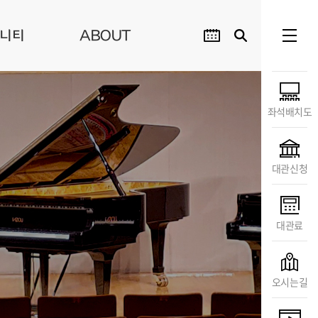
니티
ABOUT
좌석배치도
대관신청
대관료
오시는길