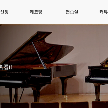
관신청
레코딩
연습실
커뮤
名器)!